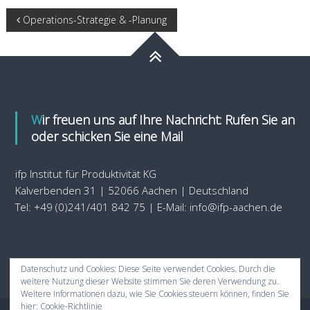
Beitragsnavigation
Operations-Strategie & -Planung
Wir freuen uns auf Ihre Nachricht: Rufen Sie an
oder schicken Sie eine Mail
ifp Institut für Produktivität KG
Kalverbenden 31 | 52066 Aachen | Deutschland
Tel: +49 (0)241/401 842 75 | E-Mail: info@ifp-aachen.de
Datenschutz und Cookies: Diese Seite verwendet Cookies. Durch die
weitere Nutzung dieser Website stimmen Sie deren Verwendung zu.
Weitere Informationen dazu, wie Sie Cookies steuern können, finden Sie
hier:
Cookie-Richtlinie